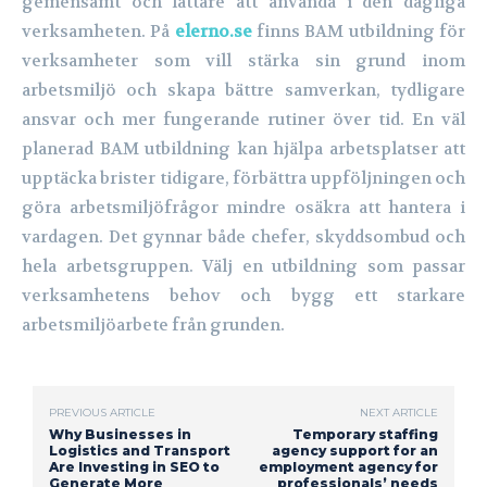
gemensamt och lättare att använda i den dagliga
verksamheten. På
elerno.se
finns BAM utbildning för
verksamheter som vill stärka sin grund inom
arbetsmiljö och skapa bättre samverkan, tydligare
ansvar och mer fungerande rutiner över tid. En väl
planerad BAM utbildning kan hjälpa arbetsplatser att
upptäcka brister tidigare, förbättra uppföljningen och
göra arbetsmiljöfrågor mindre osäkra att hantera i
vardagen. Det gynnar både chefer, skyddsombud och
hela arbetsgruppen. Välj en utbildning som passar
verksamhetens behov och bygg ett starkare
arbetsmiljöarbete från grunden.
PREVIOUS ARTICLE
NEXT ARTICLE
Why Businesses in
Temporary staffing
Logistics and Transport
agency support for an
Are Investing in SEO to
employment agency for
Generate More
professionals’ needs