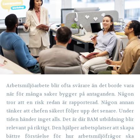
Arbetsmiljöarbete blir ofta svårare än det borde vara
när för många saker bygger på antaganden. Någon
tror att en risk redan är rapporterad. Någon annan
tänker att chefen säkert följer upp det senare. Under
tiden händer inget alls. Det är där BAM utbildning blir
relevant på riktigt. Den hjälper arbetsplatser att skapa
bättre förståelse för hur arbetsmiljöfrågor ska